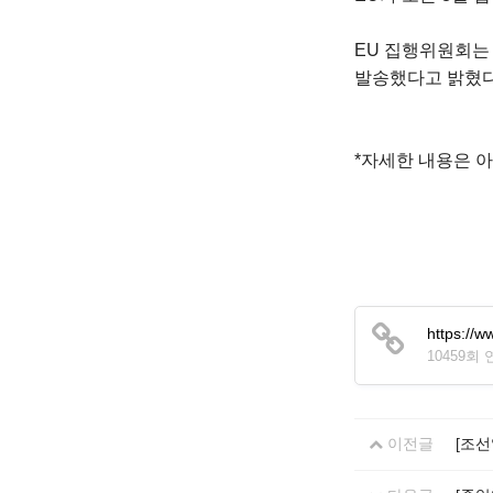
EU 집행위원회는 이
발송했다고 밝혔다
*자세한 내용은 아
https://
10459회
이전글
[조선