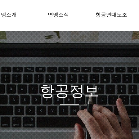
연맹소개
연맹소식
항공연대노조
공노련 소개
공지사항
노조 공지사항
원장 인사말
성명/보도
조합원게시판
언 / 강령
현장은 지금
조합원자료실
혁
현장목소리
공문서자료
직도
시는 길
항공정보