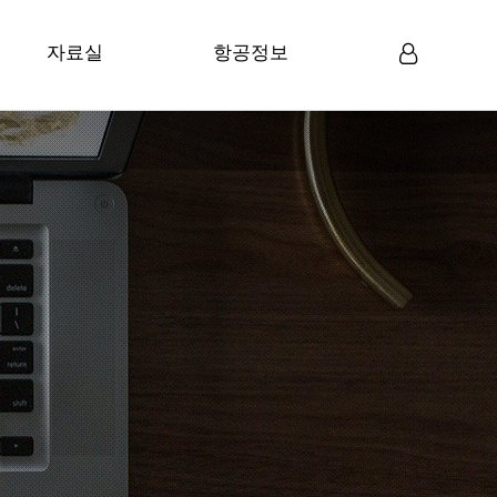
자료실
항공정보
미디어자료
항공뉴스
로그인
회원가입
일반자료
항공정보
항공관련 법령
항공통계