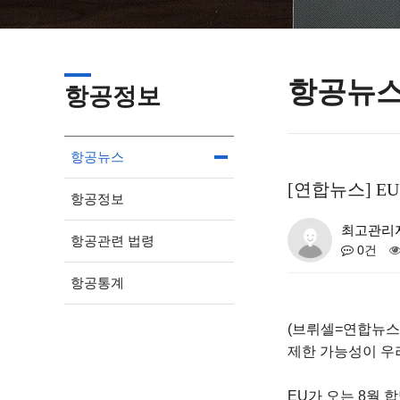
항공뉴
항공정보
항공뉴스
[연합뉴스] 
항공정보
최고관리
항공관련 법령
0건
항공통계
(브뤼셀=연합뉴스)
제한 가능성이 우
EU가 오는 8월 