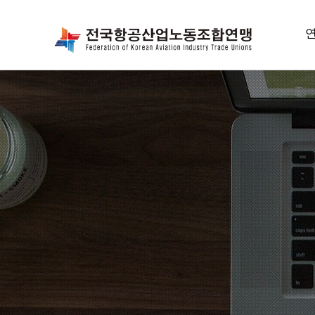
항
위
선
연
조
오