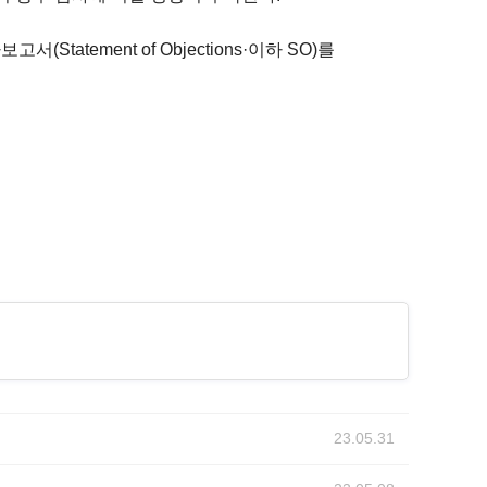
tement of Objections·이하 SO)를
23.05.31