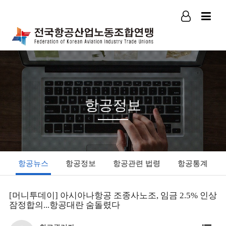
로그인
회원가입
항공정보
항공뉴스
항공정보
항공관련 법령
항공통계
[머니투데이] 아시아나항공 조종사노조, 임금 2.5% 인상
잠정합의...항공대란 숨돌렸다