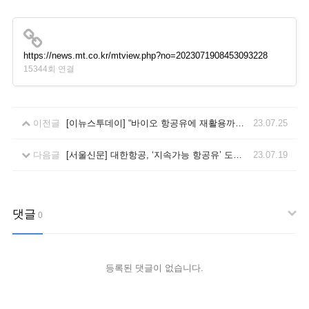
https://news.mt.co.kr/mtview.php?no=2023071908453093228
15344회 연결
이전글
[이뉴스투데이] “바이오 항공유에 재활용까지”···항공사에 부는 친환경바람
23.07.25
다음글
[서울신문] 대한항공, ‘지속가능 항공유’ 도입 등 탄소 감축 노력
23.07.19
댓글
0
등록된 댓글이 없습니다.