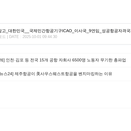
01참고_대한민국__국제민간항공기구ICAO_이사국_9연임_성공항공자격국제
| DATE : 2025-10-01 09:44:30
레] 인천·김포 등 전국 15개 공항 자회사 6500명 노동자 무기한 총파업
이뉴스24] 제주항공이 美사우스웨스트항공을 벤치마킹하는 이유