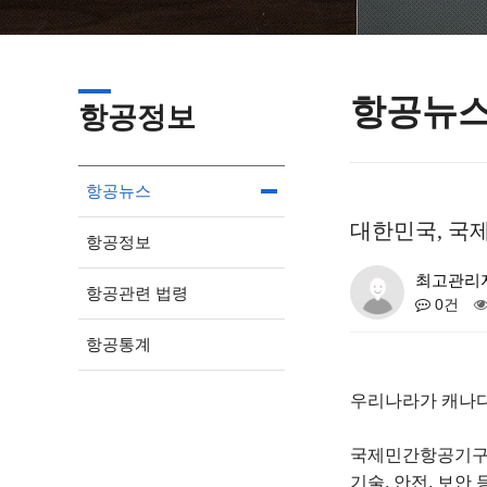
항공뉴
항공정보
항공뉴스
대한민국, 국
항공정보
최고관리
항공관련 법령
0건
항공통계
우리나라가 캐나다
국제민간항공기구(Int
기술, 안전, 보안