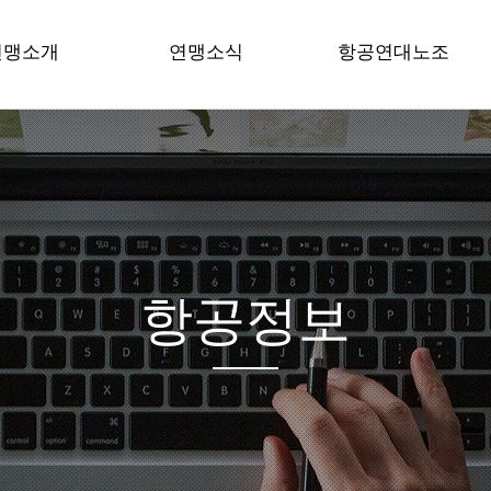
연맹소개
연맹소식
항공연대노조
공노련 소개
공지사항
노조 공지사항
원장 인사말
성명/보도
조합원게시판
언 / 강령
현장은 지금
조합원자료실
혁
현장목소리
공문서자료
직도
시는 길
항공정보