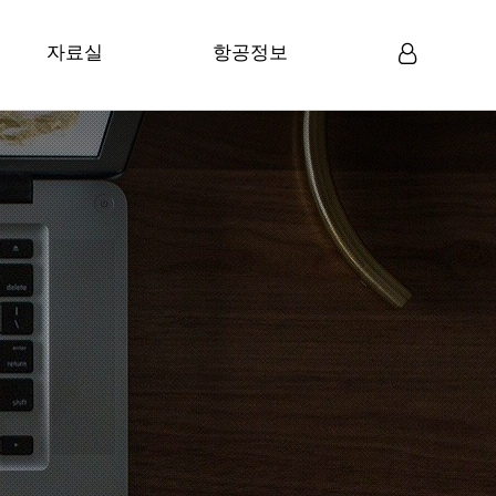
자료실
항공정보
미디어자료
항공뉴스
로그인
회원가입
일반자료
항공정보
항공관련 법령
항공통계