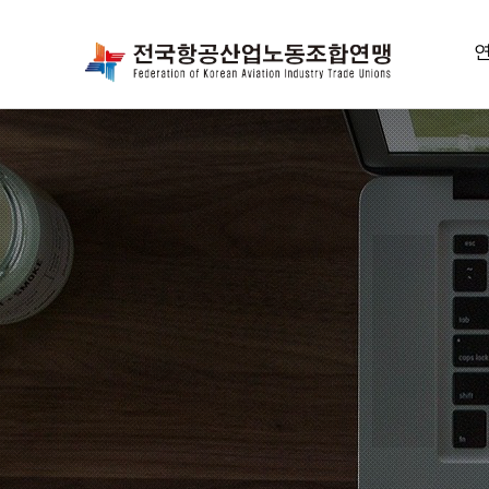
항
위
선
연
조
오