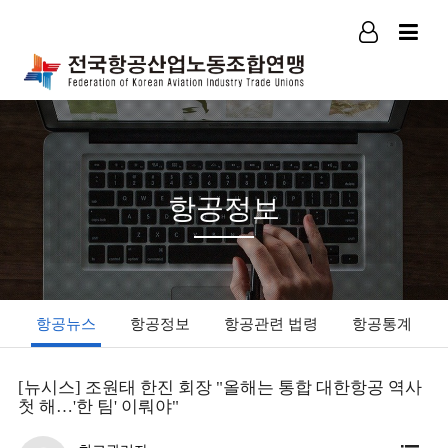
로그인
회원가입
항공정보
항공뉴스
항공정보
항공관련 법령
항공통계
[뉴시스] 조원태 한진 회장 "올해는 통합 대한항공 역사
첫 해…'한 팀' 이뤄야"