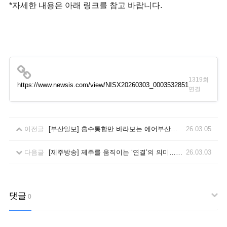
*자세한 내용은 아래 링크를 참고 바랍니다.
1319회
https://www.newsis.com/view/NISX20260303_0003532851
연결
이전글
[부산일보] 흡수통합만 바라보는 에어부산의 내핍경영
26.03.05
다음글
[제주방송] 제주를 움직이는 ‘연결’의 의미… 한진 한국공항 기탁, 인프라 기업의 역할을 다시 묻다
26.03.03
댓글
0