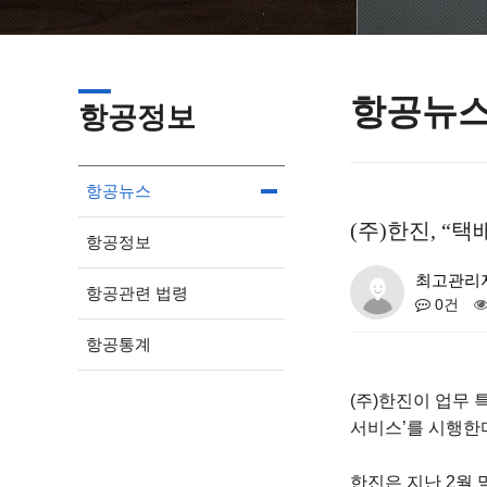
항공뉴
항공정보
항공뉴스
(주)한진, “
항공정보
최고관리
항공관련 법령
0건
항공통계
(주)한진이 업무
서비스’를 시행한다
한진은 지난 2월 