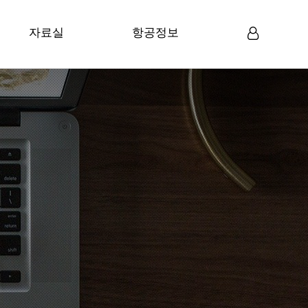
자료실
항공정보
미디어자료
항공뉴스
로그인
회원가입
일반자료
항공정보
항공관련 법령
항공통계