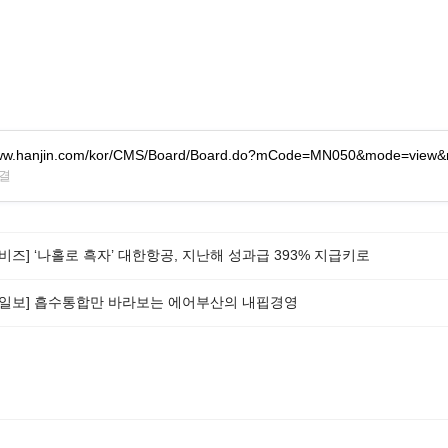
/www.hanjin.com/kor/CMS/Board/Board.do?mCode=MN050&mode=vie
연결
비즈] ‘나홀로 흑자’ 대한항공, 지난해 성과급 393% 지급키로
산일보] 흡수통합만 바라보는 에어부산의 내핍경영