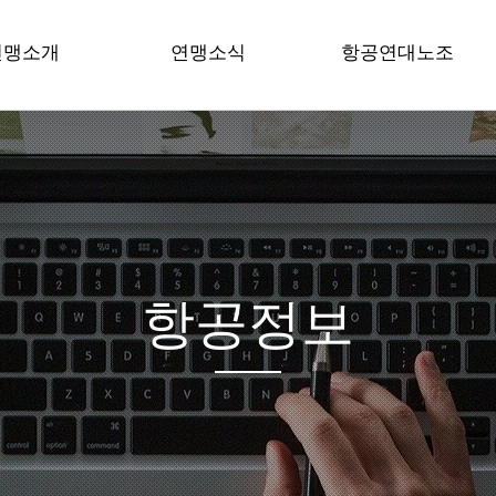
연맹소개
연맹소식
항공연대노조
공노련 소개
공지사항
노조 공지사항
원장 인사말
성명/보도
조합원게시판
언 / 강령
현장은 지금
조합원자료실
혁
현장목소리
공문서자료
직도
시는 길
항공정보