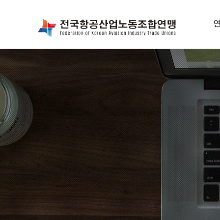
항
위
선
연
조
오