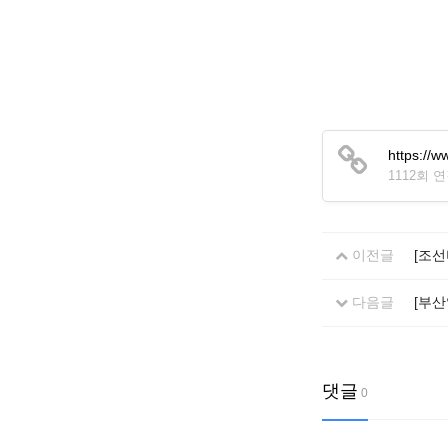
https:/
1112회 
이전글
[조선
다음글
[부
댓글
0