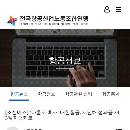
로그인
회원가입
항공정보
항공뉴스
항공정보
항공관련 법령
항공통계
[조선비즈] ‘나홀로 흑자’ 대한항공, 지난해 성과급 39
3% 지급키로