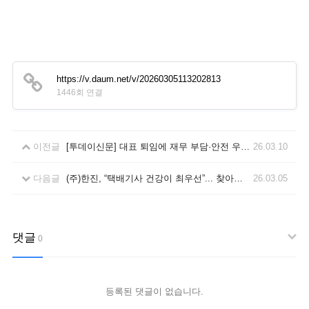
https://v.daum.net/v/20260305113202813
1446회 연결
이전글
[투데이신문] 대표 퇴임에 재무 부담·안전 우려까지…에어프레미아 ‘첩첩산중’
26.03.10
다음글
(주)한진, “택배기사 건강이 최우선”... 찾아가는 현장 건강검진 실시
26.03.05
댓글
0
등록된 댓글이 없습니다.